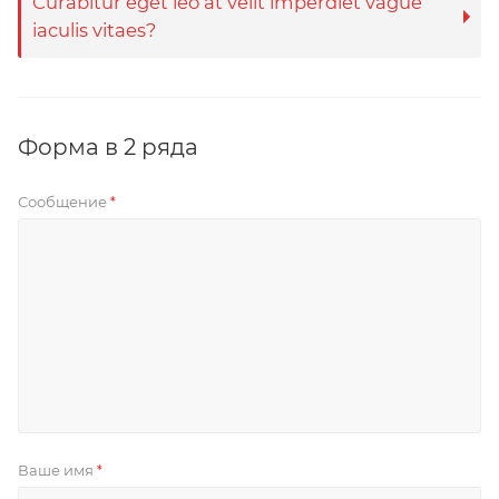
Curabitur eget leo at velit imperdiet vague
iaculis vitaes?
Форма в 2 ряда
Сообщение
*
Ваше имя
*