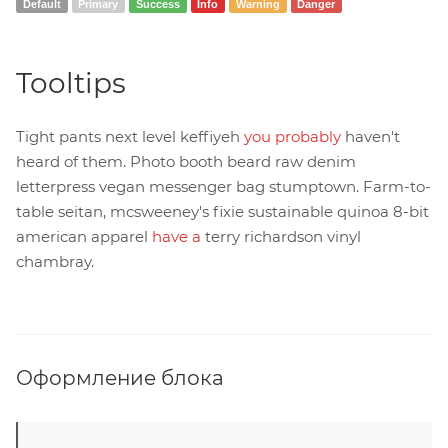
Default
Primary
Success
Info
Warning
Danger
Tooltips
Tight pants next level keffiyeh
you probably
haven't
heard of them. Photo booth beard raw denim
letterpress vegan messenger bag stumptown. Farm-to-
table seitan, mcsweeney's fixie sustainable quinoa 8-bit
american apparel
have a
terry richardson vinyl
chambray.
Оформление блока